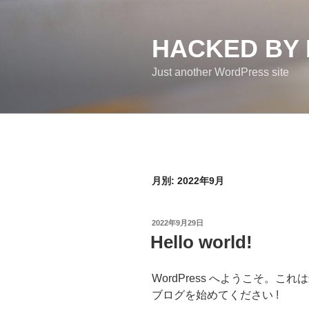
コ
ン
HACKED BY
テ
ン
Just another WordPress site
ツ
へ
ス
キ
ッ
プ
月別: 2022年9月
投
2022年9月29日
稿
Hello world!
日:
WordPress へようこそ。
ブログを始めてください !